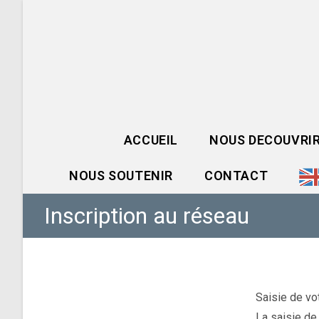
Skip
to
content
ACCUEIL
NOUS DECOUVRI
NOUS SOUTENIR
CONTACT
Inscription au réseau
Saisie de vo
La saisie de