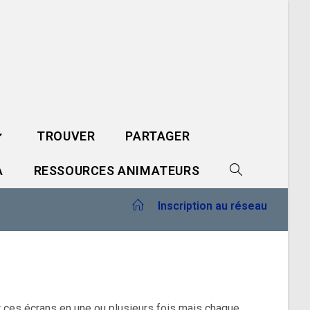
TROUVER
PARTAGER
A
RESSOURCES ANIMATEURS
TOGGLE
>
Inscription au réseau
WEBSITE
SEARCH
ir ces écrans en une ou plusieurs fois mais chaque