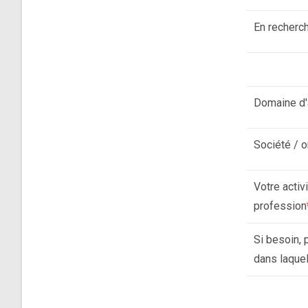
En recherc
Domaine d'
Société / o
Votre activi
profession
Si besoin, 
dans laquel