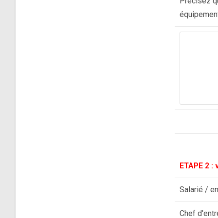
Précisez qu
équipement
ETAPE 2 : 
Salarié / e
Chef d'entr