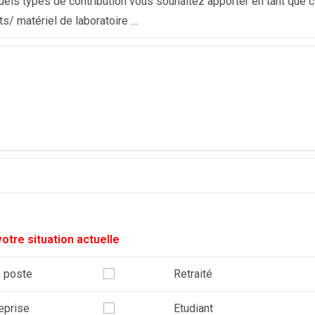
els types de contribution vous souhaitez apporter en tant que co
s/ matériel de laboratoire …
votre situation actuelle
n poste
Retraité
eprise
Etudiant