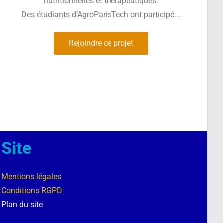
nutritionnelles et thérapeutiques.
Des étudiants d’AgroParisTech ont participé...
Rejoindre ce projet
Site
Mentions légales
Conditions RGPD
Plan du site