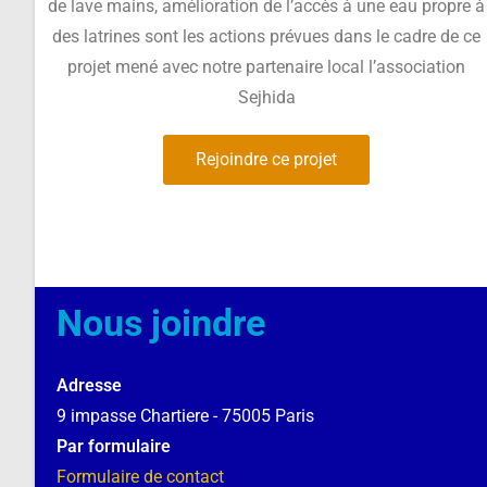
de lave mains, amélioration de l’accès à une eau propre à
des latrines sont les actions prévues dans le cadre de ce
projet mené avec notre partenaire local l’association
Sejhida
Rejoindre ce projet
Nous joindre
Adresse
9 impasse Chartiere - 75005 Paris
Par formulaire
Formulaire de contact