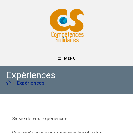
Skip
to
content
MENU
Expériences
>
Expériences
Saisie de vos expériences
Vos expériences professionnelles et extra-