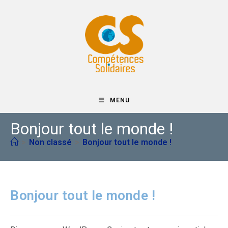
Skip
to
content
MENU
Bonjour tout le monde !
>
Non classé
>
Bonjour tout le monde !
Bonjour tout le monde !