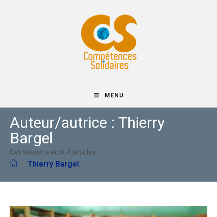
Skip
to
content
MENU
Auteur/autrice :
Thierry
Bargel
Cet auteur a écrit 4 articles
>
Thierry Bargel